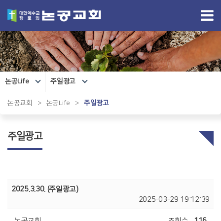
논공Life
주일광고
논공교회
>
논공Life
>
주일광고
주일광고
2025.3.30. (주일광고)
2025-03-29 19:12:39
논공교회
조회수
116