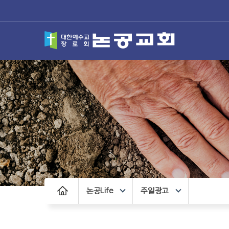
논공Life
주일광고