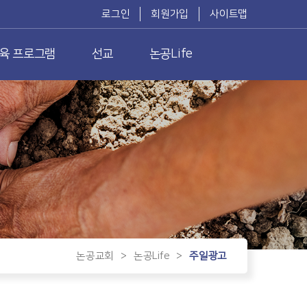
로그인
회원가입
사이트맵
육 프로그램
선교
논공Life
논공교회
>
논공Life
>
주일광고