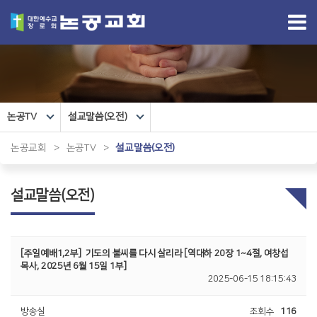
논공TV
설교말씀(오전)
논공교회
>
논공TV
>
설교말씀(오전)
설교말씀(오전)
[주일예배1,2부]
기도의 불씨를 다시 살리라 [역대하 20장 1~4절, 여창섭
목사, 2025년 6월 15일 1부]
2025-06-15 18:15:43
방송실
조회수
116