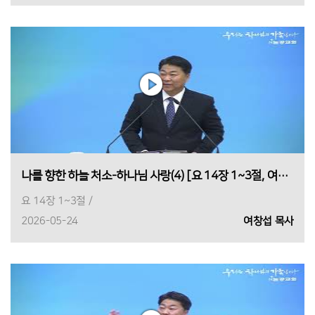
나를 향한 하늘 처소-하나님 사랑(4) [요 14장 1~3절, 여창섭 목사, 2026년 5월 24일 1부]
요 14장 1~3절 /
2026-05-24
여창섭 목사