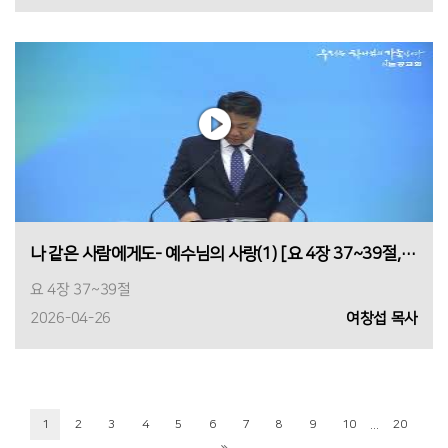
나 같은 사람에게도- 예수님의 사랑(1) [요 4장 37~39절, 여창섭 목사, 2026년 4월 26일 1부]
요 4장 37~39절
2026-04-26
여창섭 목사
...
1
2
3
4
5
6
7
8
9
10
20