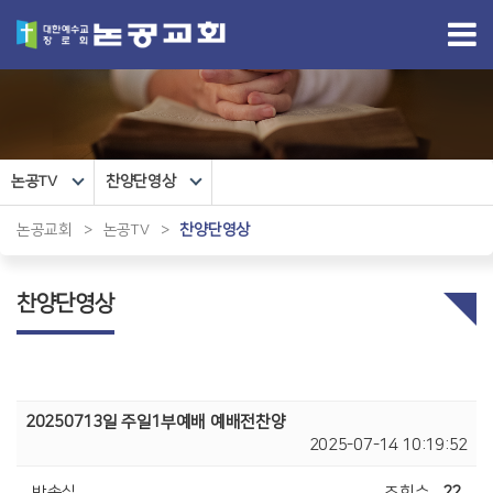
논공TV
찬양단영상
논공교회
>
논공TV
>
찬양단영상
찬양단영상
20250713일 주일1부예배 예배전찬양
2025-07-14 10:19:52
방송실
조회수
22