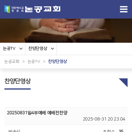
논공TV
찬양단영상
논공교회
>
논공TV
>
찬양단영상
찬양단영상
20250831일4부예배 예배전찬양
2025-08-31 20:23:04
방송실
조회수
35