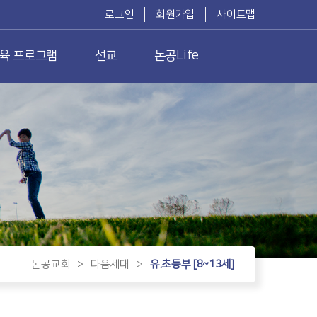
로그인
회원가입
사이트맵
육 프로그램
선교
논공Life
논공교회
>
다음세대
>
유.초등부 [8~13세]