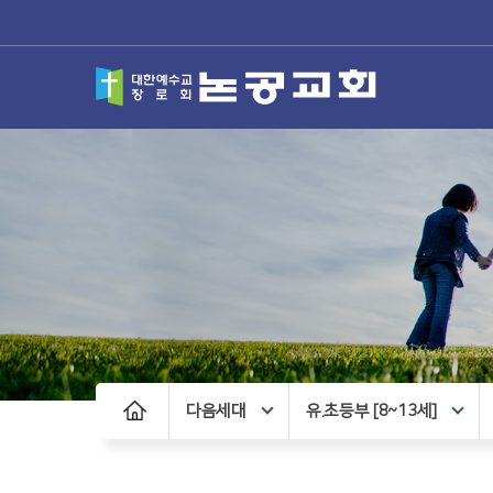
다음세대
유.초등부 [8~13세]